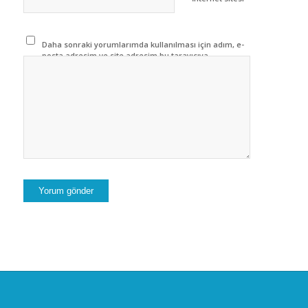
Daha sonraki yorumlarımda kullanılması için adım, e-
posta adresim ve site adresim bu tarayıcıya
kaydedilsin.