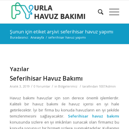
Şunun için etiket arşivi: seferihisar havuz yapımı
Buradasınız:
Anasayfa
/
seferihisar havuz yapımı
Yazılar
Seferihisar Havuz Bakımı
/
/
/
Aralık 3, 2019
0 Yorumlar
in
Bölgelerimiz
tarafından
1007Admin
Havuz bakımı havuzlar için son derece önemli işlemlerdir.
Kaliteli bir havuz bakımı ile havuz içerisi en iyi hale
getirilecektir. İyi bir firma bu konuda havuzların en iyi şekilde
temizlenmesini sağlayacaktır.
Seferihisar havuz bakımı
konusunda sizlere en iyi imkânları sunacak olan firmamız bu
konuda sorunsuz bir hizmeti sizlere sunmaktadırlar. Kullanmış