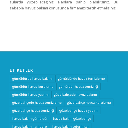
sularda yüzebileceğiniz alanlara sahip olabilirsiniz. Bu
sebeple havuz bakımı konusunda firmamızı tercih etmelisiniz.
ETIKETLER
gümüldürde havuz bakımı
gümüldürde havuz temizleme
gümüldür havuz kurulumu
gümüldür havuz temizliği
gümüldür havuz yapımı
güzelbahçede havuz bakımı
güzelbahçede havuz temizleme
güzelbahçe havuz kurulumu
güzelbahçe havuz temizliği
güzelbahçe havuz yapımı
havuz bakım gümüldür
havuz bakım güzelbahçe
havuz bakım narlıdere
havuz bakım seferihisar