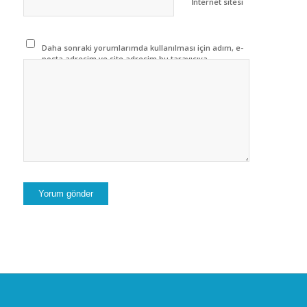
İnternet sitesi
Daha sonraki yorumlarımda kullanılması için adım, e-
posta adresim ve site adresim bu tarayıcıya
kaydedilsin.